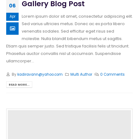
Gallery Blog Post
06
Lorem ipsum dolor sit amet, consectetur adipiscing elit.
Apr
Sed varius ultricies metus. Donec ac ex porta libero
venenatis sodales. Sed efficitur eget risus sed
molestie. Nulla blandit bibendum metus ut sagittis.
Etiam quis semper justo. Sed tristique facilisis felis ut tincidunt.
Phasellus auctor convallis nisl ut accumsan. Suspendisse
ullamcorper...
By
kadiravann@yahoo.com
Multi Author
0 Comments
READ MORE...