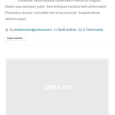
molestie. Nulla blandit bibendum metus ut sagittis.
Etiam quis semper justo. Sed tristique facilisis felis ut tincidunt.
Phasellus auctor convallis nisl ut accumsan. Suspendisse
ullamcorper...
By
kadiravann@yahoo.com
Multi Author
0 Comments
READ MORE...