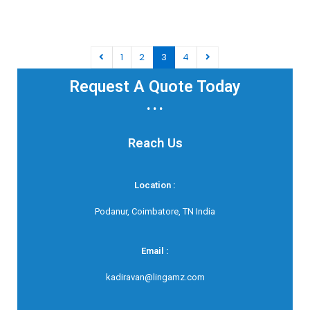
1
2
3
4
Request A Quote Today
...
Reach Us
Location :
Podanur, Coimbatore, TN India
Email :
kadiravan@lingamz.com