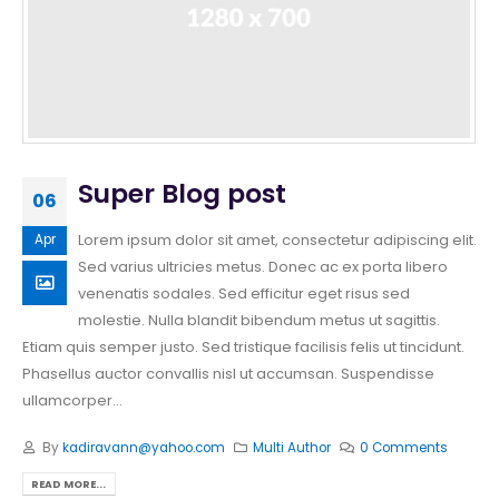
Super Blog post
06
Lorem ipsum dolor sit amet, consectetur adipiscing elit.
Apr
Sed varius ultricies metus. Donec ac ex porta libero
venenatis sodales. Sed efficitur eget risus sed
molestie. Nulla blandit bibendum metus ut sagittis.
Etiam quis semper justo. Sed tristique facilisis felis ut tincidunt.
Phasellus auctor convallis nisl ut accumsan. Suspendisse
ullamcorper...
By
kadiravann@yahoo.com
Multi Author
0 Comments
READ MORE...