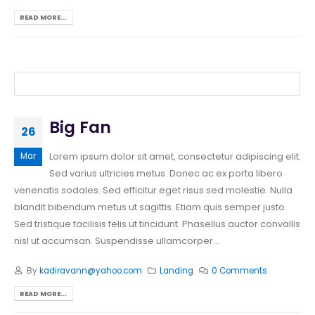
READ MORE...
Big Fan
26
Lorem ipsum dolor sit amet, consectetur adipiscing elit.
Mar
Sed varius ultricies metus. Donec ac ex porta libero
venenatis sodales. Sed efficitur eget risus sed molestie. Nulla
blandit bibendum metus ut sagittis. Etiam quis semper justo.
Sed tristique facilisis felis ut tincidunt. Phasellus auctor convallis
nisl ut accumsan. Suspendisse ullamcorper...
By
kadiravann@yahoo.com
Landing
0 Comments
READ MORE...