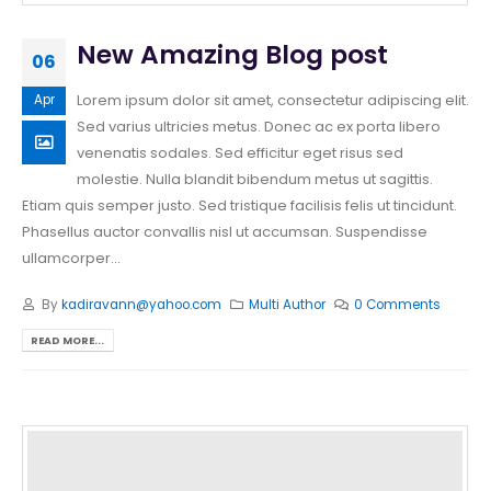
New Amazing Blog post
06
Lorem ipsum dolor sit amet, consectetur adipiscing elit.
Apr
Sed varius ultricies metus. Donec ac ex porta libero
venenatis sodales. Sed efficitur eget risus sed
molestie. Nulla blandit bibendum metus ut sagittis.
Etiam quis semper justo. Sed tristique facilisis felis ut tincidunt.
Phasellus auctor convallis nisl ut accumsan. Suspendisse
ullamcorper...
By
kadiravann@yahoo.com
Multi Author
0 Comments
READ MORE...