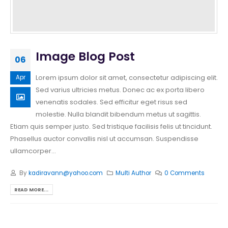
Image Blog Post
06
Lorem ipsum dolor sit amet, consectetur adipiscing elit.
Apr
Sed varius ultricies metus. Donec ac ex porta libero
venenatis sodales. Sed efficitur eget risus sed
molestie. Nulla blandit bibendum metus ut sagittis.
Etiam quis semper justo. Sed tristique facilisis felis ut tincidunt.
Phasellus auctor convallis nisl ut accumsan. Suspendisse
ullamcorper...
By
kadiravann@yahoo.com
Multi Author
0 Comments
READ MORE...